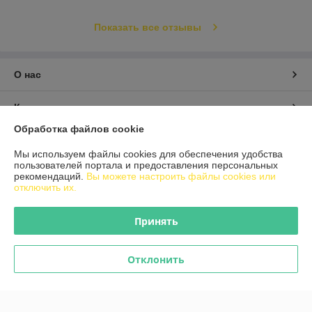
Показать все отзывы
О нас
Контакты
Обработка файлов cookie
Доставка и оплата
Мы используем файлы cookies для обеспечения удобства
пользователей портала и предоставления персональных
График работы
рекомендаций.
Вы можете настроить файлы cookies или
отключить их.
Полная версия сайта
Принять
Политика обработки cookies
Отклонить
Сайт создан на платформе Deal.by