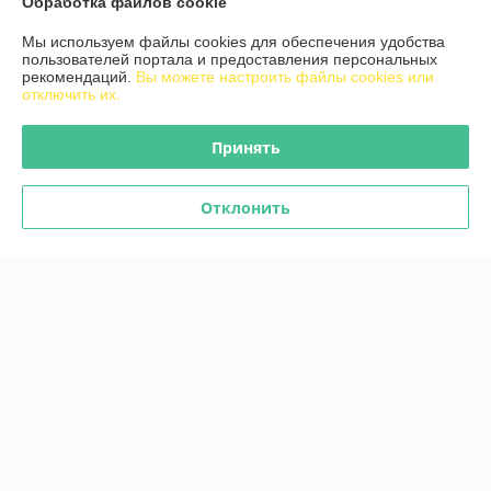
Обработка файлов cookie
График работы
Мы используем файлы cookies для обеспечения удобства
пользователей портала и предоставления персональных
рекомендаций.
Вы можете настроить файлы cookies или
Полная версия сайта
отключить их.
Политика обработки cookies
Принять
Сайт создан на платформе Deal.by
Отклонить
Информация для покупателя
Индивидуальный предприниматель:
ИП Сакович Владимир
Владимирович
Беларусь, г.Минск, ул.Скрыганова 16-5
Регистрационный номер ЕГР: 193060143
УНП: 193060143