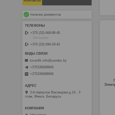
Контакты
Наличие документов
+375 (33) 668-88-45
Менеджер
+375 (33) 694-29-42
tovar4ik.info@yandex.by
+375336688845
+375336688845
Элект
2-й переулок Васнецова д.14 , 3
этаж, Минск, Беларусь
Univermag