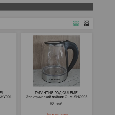
EI
ГАРАНТИЯ ГОД!OULEMEI
SHY001
Электрический чайник OLM-SHC003
68
руб.
Нет в наличии