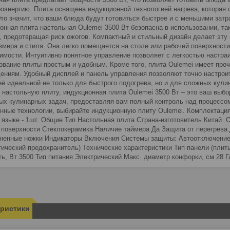
роэнергию. Плита оснащена индукционной технологией нагрева, которая
Это значит, что ваши блюда будут готовиться быстрее и с меньшими зат
онная плита настольная Oulemei 3500 Вт безопасна в использовании, так
, предотвращая риск ожогов. Компактный и стильный дизайн делает эту
азмера и стиля. Она легко помещается на столе или рабочей поверхности
имости. Интуитивно понятное управление позволяет с легкостью настраи
ование плиты простым и удобным. Кроме того, плита Oulemei имеет проч
ениям. Удобный дисплей и панель управления позволяют точно настрои
её идеальной не только для быстрого подогрева, но и для сложных кул
настольную плиту, индукционная плита Oulemei 3500 Вт – это ваш выбо
ых кулинарных задач, предоставляя вам полный контроль над процессо
нные технологии, выбирайте индукционную плиту Oulemei. Комплектация • 
 языке - 1шт. Общие Тип Настольная плита Страна-изготовитель Китай
 поверхности Стеклокерамика Наличие таймера Да Защита от перегрева 
ненные ножки Индикаторы Включения Системы защиты: Автоотключение, 
тический предохранитель) Технические характеристики Тип панели (пли
ь, Вт 3500 Тип питания Электрический Макс. диаметр конфорки, см 28 Г
еристики