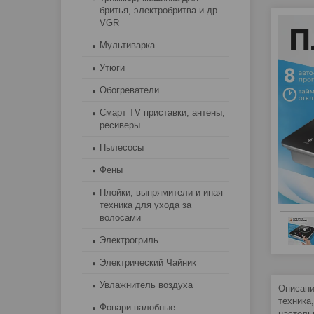
бритья, электробритва и др
VGR
Мультиварка
Утюги
Обогреватели
Смарт TV приставки, антены,
ресиверы
Пылесосы
Фены
Плойки, выпрямители и иная
техника для ухода за
волосами
Электрогриль
Электрический Чайник
Увлажнитель воздуха
Описани
техника
Фонари налобные
настоль