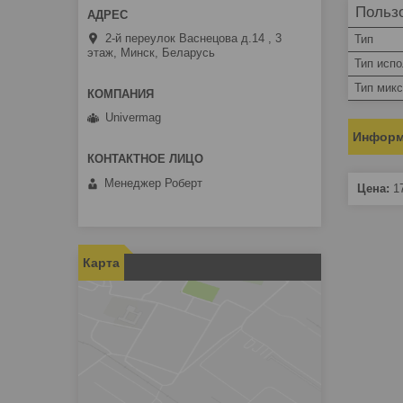
Пользо
2-й переулок Васнецова д.14 , 3
Тип
этаж, Минск, Беларусь
Тип исп
Тип мик
Univermag
Информ
Менеджер Роберт
Цена:
1
Карта