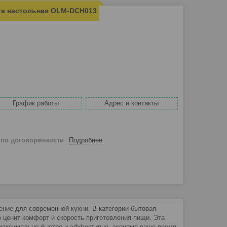
та настольная OLM-DCH013
График работы
Адрес и контакты
й
по договоренности
Подробнее
ение для современной кухни. В категории бытовая
 ценит комфорт и скорость приготовления пищи. Эта
 максимально быстро и эффективно, экономя ваше время