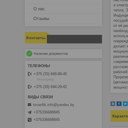
и элект
О нас
тепла. 
Индукци
Отзывы
посудой
от её р
необход
использ
Контакты
поврежд
делает 
мощную 
Наличие документов
различн
совреме
русском
рабочей
+375 (33) 668-88-45
Прорези
Менеджер
(автома
+375 (33) 694-29-42
мощност
tovar4ik.info@yandex.by
+375336688845
Характ
+375336688845