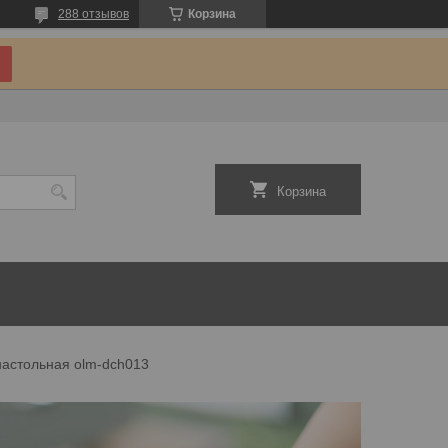
288 отзывов
Корзина
Корзина
настольная olm-dch013