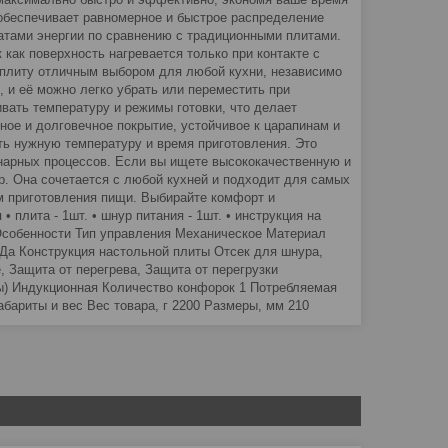
 обеспечивает равномерное и быстрое распределение
ратами энергии по сравнению с традиционными плитами.
 как поверхность нагревается только при контакте с
 плиту отличным выбором для любой кухни, независимо
, и её можно легко убрать или переместить при
вать температуру и режимы готовки, что делает
ное и долговечное покрытие, устойчивое к царапинам и
ть нужную температуру и время приготовления. Это
инарных процессов. Если вы ищете высококачественную и
р. Она сочетается с любой кухней и подходит для самых
м приготовления пищи. Выбирайте комфорт и
плита - 1шт. • шнур питания - 1шт. • инструкция на
 Особенности Тип управления Механическое Материал
Да Конструкция настольной плиты Отсек для шнура,
Защита от перегрева, Защита от перегрузки
ты) Индукционная Количество конфорок 1 Потребляемая
абариты и вес Вес товара, г 2200 Размеры, мм 210