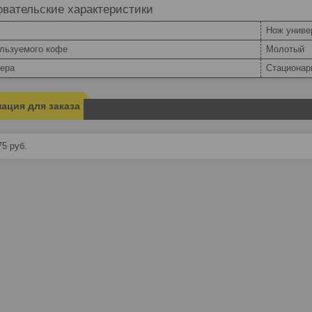
вательские характеристики
Нож униве
ользуемого кофе
Молотый
сера
Стационар
ация для заказа
75
руб.