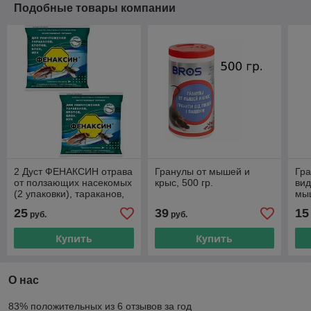
Подобные товары компании
2 Дуст ФЕНАКСИН отрава
Гранулы от мышей и
Гра
от ползающих насекомых
крыс, 500 гр.
вид
(2 упаковки), тараканов,
мыш
муравьёв, блох, клопов,
ме
25
39
15
руб.
руб.
мух 250 гр.
Купить
Купить
О нас
83% положительных из 6 отзывов за год