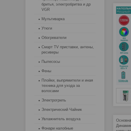
бритья, электробритва и др
VGR
Мультиварка
Утюги
Обогреватели
Смарт TV приставки, антены,
ресиверы
Пылесосы
Фены
Плойки, выпрямители и иная
техника для ухода за
волосами
Электрогриль
Электрический Чайник
Увлажнитель воздуха
Основна
Динамик
Фонари налобные
карты п