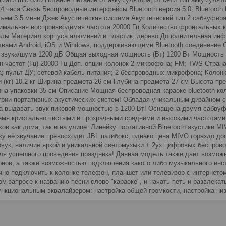
 4 часа Связь Беспроводные интерфейсы Bluetooth версия:5.0; Bluetoot
ъем 3.5 мини Джек Акустическая система Акустический тип 2 сабвуфера
имальная воспроизводимая частота 20000 Гц Количество фронтальных ко
лы Материал корпуса алюминий и пластик; дерево Дополнительная ин
твами Android, iOS и Windows, поддерживающими Bluetooth соединение
 звука/шума 1200 дБ Общая выходная мощность (Вт) 1200 Вт Мощность
н частот (Гц) 20000 Гц Доп. опции колонок 2 микрофона; FM; TWS Стра
а; пульт ДУ; сетевой кабель питания; 2 беспроводных микрофона; Колонка
и (кг) 10.2 кг Ширина предмета 26 см Глубина предмета 27 см Высота пр
на упаковки 35 см Описание Мощная беспроводная караоке bluetooth ко
трии портативных акустических систем! Обладая уникальным дизайном 
а выдавать звук пиковой мощностью в 1200 Вт! Оснащена двумя сабвуф
емя кристально чистыми и прозрачными средними и высокими частотами
ков как дома, так и на улице. Линейку портативной Bluetooth акустики 
ку её звучание превосходит JBL патибокс, однако цена MIVO гораздо д
звук, наличие яркой и уникальной светомузыки + 2ух цифровых беспрово
ля успешного проведения праздника! Данная модель также даёт возмож
нов, а также возможностью подключения какого либо музыкального инстру
чно подключить к колонке телефон, планшет или телевизор с интернето
ом запросе к названию песни слово "караоке", и начать петь и развлека
нкциональным эквалайзером: настройка общей громкости, настройка низк