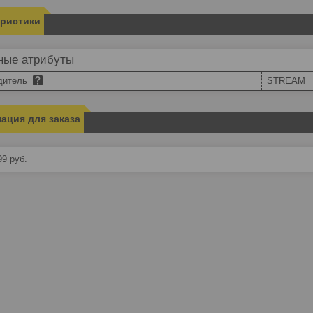
еристики
ные атрибуты
дитель
STREAM
ация для заказа
99
руб.