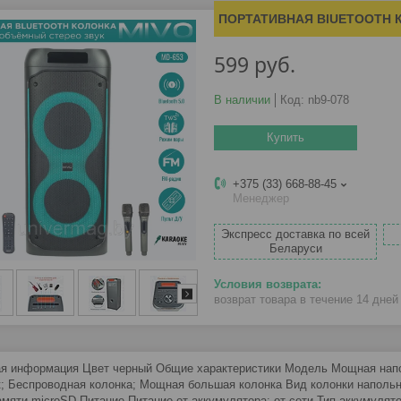
ПОРТАТИВНАЯ BlUETOOTH К
599
руб.
В наличии
Код:
nb9-078
Купить
+375 (33) 668-88-45
Менеджер
Экспресс доставка по всей
Беларуси
возврат товара в течение 14 дне
я информация Цвет черный Общие характеристики Модель Мощная напол
; Беспроводная колонка; Мощная большая колонка Вид колонки напольн
амяти microSD Питание Питание от аккумулятора; от сети Тип аккумулят