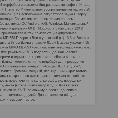
h Интерфейсы и разъемы Вид разъема микрофон; Гитара;
 + 1 твиттер Минимальная воспроизводимая частота 20
лонок 1; 2 Расположение регуляторов звука С верху
формация Совместимость совместима со всеми
 Совместимые ОС Android; iOS; Windows Максимальный
 одного динамика 60 Вт Мощность сабвуфера 120 Вт
на производства Китай Комплектация фирменная
 MD-653 Габариты Вес с упаковкой (кг) 13.3 кг Вес без
едмета 67 см Длина упаковки 81 см Высота упаковки 35
лонка MIVO MD-653 - это поистине революционное слово
с 8ми режимами RGB подсветки, данная колонка
ерами и одним твиттером с мощнейшим басом, но в
. Данная колонка отлично подойдёт для проведения
MIVO справедливо именуют "убийцей JBL PartyBox",
оступнее! Громкий, мощный, насыщенный и кристально
дных микрофонов для караоке в комплекте - всё что
ность подключения к колонке ещё двух проводных
мента (гитара, синтезатор и т.д.)! Для караоке
м, найти на YouTube любимую песню, добавив в
ться в компании друзей! Данная колонка обладает
их и высоких частот.