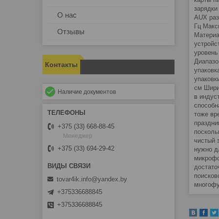
зарядки
О нас
AUX раз
Гц Макс
Отзывы
Материа
устройс
уровень
Диапазо
Контакты
упаковк
упаковк
см Шири
Наличие документов
в индус
способн
тоже вр
праздни
+375 (33) 668-88-45
посколь
Менеджер
чистый 
+375 (33) 694-29-42
нужно д
микрофо
достато
поисков
tovar4ik.info@yandex.by
многофу
+375336688845
+375336688845