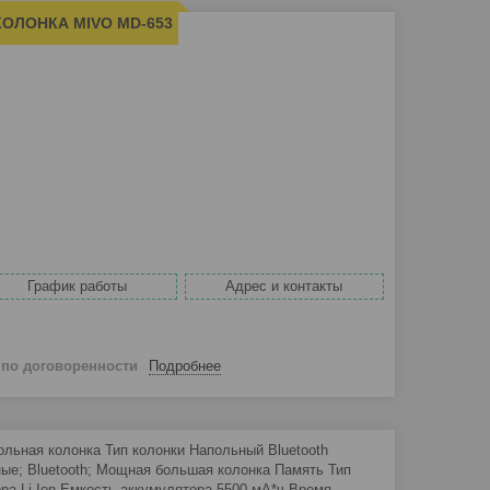
ОЛОНКА MIVO MD-653
График работы
Адрес и контакты
й
по договоренности
Подробнее
ьная колонка Тип колонки Напольный Bluetooth
ые; Bluetooth; Мощная большая колонка Память Тип
ора Li-Ion Емкость аккумулятора 5500 мА*ч Время