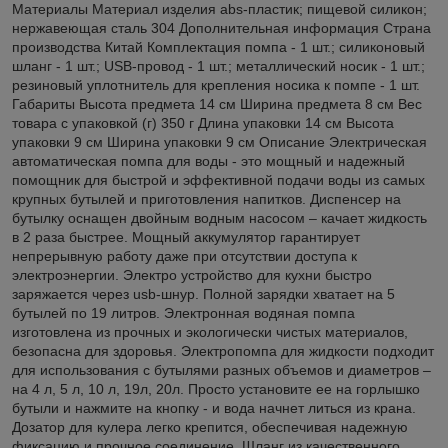
Материалы Материал изделия abs-пластик; пищевой силикон;
нержавеющая сталь 304 Дополнительная информация Страна
производства Китай Комплектация помпа - 1 шт.; силиконовый
шланг - 1 шт.; USB-провод - 1 шт.; металлический носик - 1 шт.;
резиновый уплотнитель для крепления носика к помпе - 1 шт.
Габариты Высота предмета 14 см Ширина предмета 8 см Вес
товара с упаковкой (г) 350 г Длина упаковки 14 см Высота
упаковки 9 см Ширина упаковки 9 см Описание Электрическая
автоматическая помпа для воды - это мощный и надежный
помощник для быстрой и эффективной подачи воды из самых
крупных бутылей и приготовления напитков. Диспенсер на
бутылку оснащен двойным водным насосом – качает жидкость
в 2 раза быстрее. Мощный аккумулятор гарантирует
непрерывную работу даже при отсутствии доступа к
электроэнергии. Электро устройство для кухни быстро
заряжается через usb-шнур. Полной зарядки хватает на 5
бутылей по 19 литров. Электронная водяная помпа
изготовлена из прочных и экологически чистых материалов,
безопасна для здоровья. Электропомпа для жидкости подходит
для использования с бутылями разных объемов и диаметров –
на 4 л, 5 л, 10 л, 19л, 20л. Просто установите ее на горлышко
бутыли и нажмите на кнопку - и вода начнет литься из крана.
Дозатор для кулера легко крепится, обеспечивая надежную
фиксацию и прочное соединение. Шланг из качественного