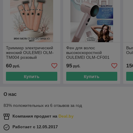
Триммер электрический
Фен для волос
Вы
женский OULEMEI OLM-
высокоскоростной
Ou
TM004 розовый
OULEMEI OLM-CF001
60
95
15
руб.
руб.
Купить
Купить
О нас
83% положительных из 6 отзывов за год
Компания продает на
Deal.by
Работает с 12.05.2017