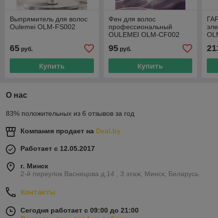
Выпрямитель для волос
Фен для волос
ГА
Oulemei OLM-FS002
профессиональный
эл
OULEMEI OLM-CF002
OLM
л с
65
95
21
руб.
руб.
уп
Купить
Купить
О нас
83% положительных из 6 отзывов за год
Компания продает на
Deal.by
Работает с 12.05.2017
г. Минск
2-й переулок Васнецова д.14 , 3 этаж, Минск, Беларусь
Контакты
Сегодня работает с 09:00 до 21:00