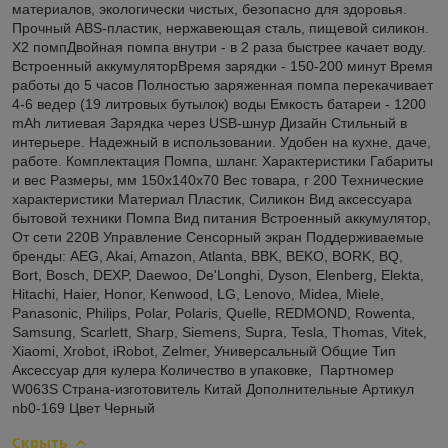
материалов, экологически чистых, безопасно для здоровья.
Прочный ABS-пластик, нержавеющая сталь, пищевой силикон.
Х2 помпДвойная помпа внутри - в 2 раза быстрее качает воду.
Встроенный аккумуляторВремя зарядки - 150-200 минут Время
работы до 5 часов Полностью заряженная помпа перекачивает
4-6 ведер (19 литровых бутылок) воды Емкость батареи - 1200
mAh литиевая Зарядка через USB-шнур Дизайн Стильный в
интерьере. Надежный в использовании. Удобен на кухне, даче,
работе. Комплектация Помпа, шланг. Характеристики Габариты
и вес Размеры, мм 150х140х70 Вес товара, г 200 Технические
характеристики Материал Пластик, Силикон Вид аксессуара
бытовой техники Помпа Вид питания Встроенный аккумулятор,
От сети 220В Управление Сенсорный экран Поддерживаемые
бренды: AEG, Akai, Amazon, Atlanta, BBK, BEKO, BORK, BQ,
Bort, Bosch, DEXP, Daewoo, De'Longhi, Dyson, Elenberg, Elekta,
Hitachi, Haier, Honor, Kenwood, LG, Lenovo, Midea, Miele,
Panasonic, Philips, Polar, Polaris, Quelle, REDMOND, Rowenta,
Samsung, Scarlett, Sharp, Siemens, Supra, Tesla, Thomas, Vitek,
Xiaomi, Xrobot, iRobot, Zelmer, Универсальный Общие Тип
Аксессуар для кулера Количество в упаковке, Партномер
W063S Страна-изготовитель Китай Дополнительные Артикул
nb0-169 Цвет Черный
Скрыть