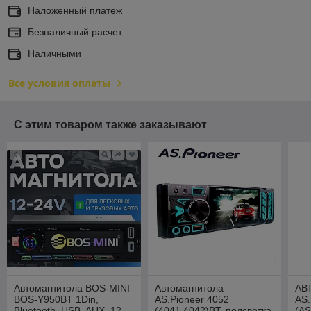
Наложенный платеж
Безналичный расчет
Наличными
Все условия оплаты
С этим товаром также заказывают
Автомагнитола BOS-MINI
Автомагнитола
АВ
BOS-Y950BT 1Din,
AS.Pioneer 4052
AS
Bluetooth, USB, AUX, 12-
(4041,4042)BT, подсветка
(A