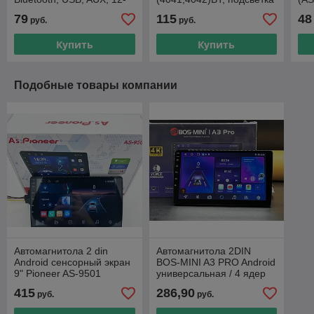
24V
7 цветов, пульт ДУ, с
(A
79
115
48
руб.
руб.
экраном 1080 Full HD
(AS
пул
Купить
Купить
Подобные товары компании
Автомагнитола 2 din
Автомагнитола 2DIN
Android сенсорный экран
BOS-MINI A3 PRO Android
9" Pioneer AS-9501
универсальная / 4 ядер
2Gb+32Gb / 10 дюймов /
415
286,90
руб.
руб.
GPS