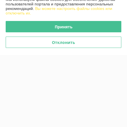
пользователей портала и предоставления персональных
Доставка и оплата
рекомендаций.
Вы можете настроить файлы cookies или
отключить их.
График работы
Принять
Полная версия сайта
Отклонить
Политика обработки cookies
Сайт создан на платформе Deal.by
Информация для покупателя
Индивидуальный предприниматель:
ИП Сакович Владимир
Владимирович
Беларусь, г.Минск, ул.Скрыганова 16-5
Регистрационный номер ЕГР: 193060143