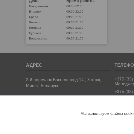
День
Время работы
Понедельник
09:00-22:00
Вторник
09:00-22:00
Среда
09:00-21:00
Четверг
09:00-21:00
Пятница
09:00-21:00
Суббота
09:00-21:00
Воскресенье
09:00-21:00
+375 (33)
2-й переулок Васнецова д.14 , 3 этаж,
Менедже
Минск, Беларусь
+375 (33)
Univermag
Мы используем файлы cookie