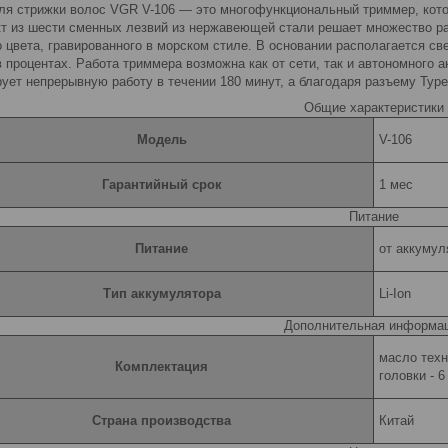
ля стрижки волос VGR V-106 — это многофункциональный триммер, кото
т из шести сменных лезвий из нержавеющей стали решает множество р
о цвета, гравированного в морском стиле. В основании располагается 
в процентах. Работа триммера возможна как от сети, так и автономного 
рует непрерывную работу в течении 180 минут, а благодаря разъему Type
Общие характеристики
Модель
V-106
Гарантийный срок
1 мес
Питание
Питание
от аккумул
Тип аккумулятора
Li-Ion
Дополнительная информа
масло техн
Комплектация
головки - 
Страна производства
Китай