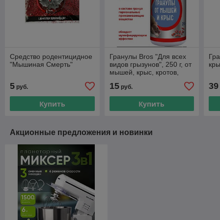
Средство родентицидное
Гранулы Bros "Для всех
Гр
"Мышиная Смерть"
видов грызунов", 250 г, от
кры
мышей, крыс, кротов,
медведок
5
15
39
руб.
руб.
Купить
Купить
Акционные предложения и новинки