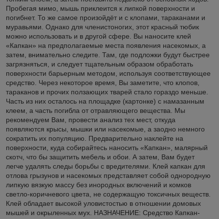
Пробегая мимо, мышь приклеится к липкой поверхности и
погибнет. То же самое произойдёт и с клопами, тараканами и
муравьями. Однако для членистоногих, этот красный тюбик
можно использовать и в другой сфере. Вы наносите клей
«Капкан» на предполагаемые места появления насекомых, а
затем, внимательно следите. Там, где подложки будут быстрее
загрязняться, и следует тщательным образом обработать
поверхности барьерным методом, используя соответствующее
средство. Через некоторое время, Вы заметите, что клопов,
тараканов и прочих ползающих тварей стало гораздо меньше.
Часть из них осталось на площадке (картонке) с намазанным
клеем, а часть погибла от отравляющего вещества. Мы
рекомендуем Вам, провести анализ тех мест, откуда
появляются крысы, мышки или насекомые, а заодно немного
сократить их популяцию. Предварительно наклейте на
поверхности, куда собирайтесь наносить «Капкан», малярный
скотч, что бы защитить мебель и обои. А затем, Вам будет
легче удалять следы борьбы с вредителями. Клей капкан для
отлова грызунов и насекомых представляет собой однородную
липкую вязкую массу без инородных включений и комков
светло-коричневого цвета, не содержащую токсичных веществ.
Клей обладает высокой уловистостью в отношении домовых
мышей и окрыленных мух. НАЗНАЧЕНИЕ: Средство Капкан-