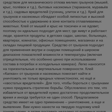
средством для механического отлова мелких грызунов (мышей,
крыс, полёвок и т.д.), бытовых насекомых (тараканов, муравьёв
и т.д.), садовых вредителей (гусениц, улиток и т.д.). Крей для
грызунов и насекомых обладает особой липкостью и высокой
способностью к удержанию в зоне контакта отлавливаемых
животных. Клей от мышей и крыс не токсичен и не ядовит,
поэтому он идеально подходит для мест, где живут и работают
люди, хранятся продукты: в детских садах, школах, больницах,
квартирах, комнатах, офисных помещениях, магазинах и на
складах пищевой продукции. Средство от грызунов подходит
для применения внутри и снаружи помещений в широком
диапазоне показателей влажности и температуры (включая
отрицательные, что особенно ценно при использовании
состава в погребах и холодильных камерах). Легко наносится
на горизонтальные и вертикальные поверхности. Клей
«Капкан» от грызунов и насекомых помогает найти и
уничтожить не только вредных членистоногих, но ещё и
«хвостатых вредителей». Для того, чтобы бороться с грызунами
нужно придумать стратегию борьбы. Обусловлено это тем, что
избавляться от вредителей нужно достаточно продолжительное
время и иногда требуется не один способ. Предлагаемое
средство имеет не одно применение – уничтожение, а еще и
выявление. Вам нужно нанести на твердую подложку клей
тонким слоем, а затем поставить недалеко от основных ходов.