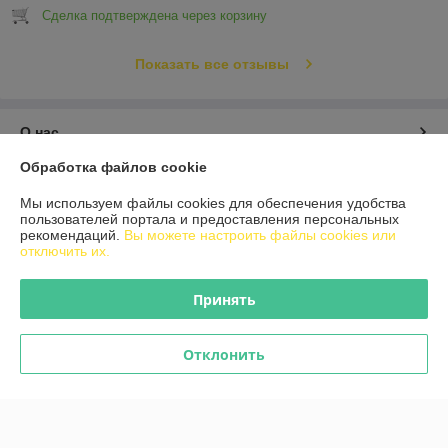
Сделка подтверждена через корзину
Показать все отзывы
О нас
Обработка файлов cookie
Контакты
Мы используем файлы cookies для обеспечения удобства
пользователей портала и предоставления персональных
Доставка и оплата
рекомендаций.
Вы можете настроить файлы cookies или
отключить их.
График работы
Принять
Полная версия сайта
Отклонить
Политика обработки cookies
Сайт создан на платформе Deal.by