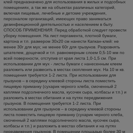
клей предназначено для использования в жилых и подсобных
помещениях, а так же на объектах различных категорий,
включая пищевые, лечебные и детские учреждения,
персоналом организаций, имеющих право заниматься
дезинфекционной деятельностью и населением в быту.
СПОСОБ ПРИМЕНЕНИЯ: Перед обработкой следует провести
уборку помещения. На лист пергамента, плотной бумаги,
картона и т.п. размером 30х20 см нанести Капкан-клей: не
менее 30г для мух; не менее 60г для грызунов. Разровнять
шпателем, дощечкой и т.п. равномерным слоем 0,5-10 мм по
всей поверхности, отступив от края листа 1,0-1,5 см. При
использовании для мух - листы бумаги с нанесенным клеем
разложить или развесить в местах скопления мух. На 10 м кв.
помещения требуется 1-2 листа. При использовании для
грызунов – в середину клеевой стороны листа поместить
пищевую приманку (сухарик черного хлеба, смоченный 2
каплями подсолнечного масла, кусочек сыра, колбасы и т.п.) и
разложить в местах обитания и на путях передвижения
грызунов. В помещения требуется 1-2 листа. При
использовании для грызунов – в середину клеевой стороны
листа поместить пищевую приманку (сухарик черного хлеба,
смоченный 2 каплями подсолнечного масла, кусочек сыра,
колбасы и т.п.) и разложить в местах обитания и на путях
передвижения грызунов. В помещении площадью более 30 м