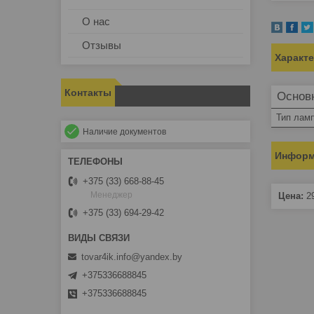
О нас
Отзывы
Характ
Контакты
Основ
Тип лам
Наличие документов
Информ
+375 (33) 668-88-45
Менеджер
Цена:
2
+375 (33) 694-29-42
tovar4ik.info@yandex.by
+375336688845
+375336688845