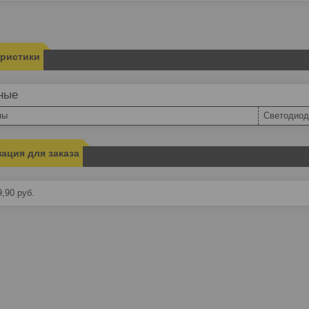
еристики
ные
пы
Светодиод
ация для заказа
9,90
руб.