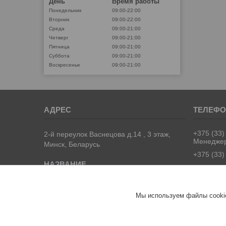
День
Время работы
Понедельник
09:00-22:00
Вторник
09:00-22:00
Среда
09:00-21:00
Четверг
09:00-21:00
Пятница
09:00-21:00
Суббота
09:00-21:00
Воскресенье
09:00-21:00
+375 (33)
2-й переулок Васнецова д.14 , 3 этаж,
Менедже
Минск, Беларусь
+375 (33)
Univermag
Мы используем файлы cookie